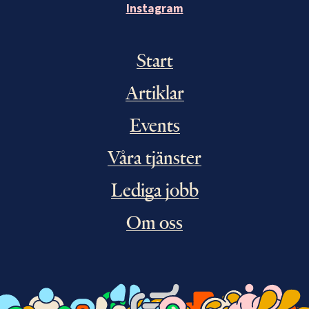
Instagram
Start
Artiklar
Events
Våra tjänster
Lediga jobb
Om oss