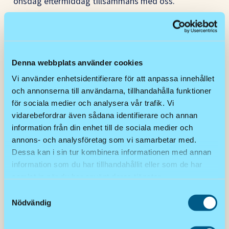
onsdag eftermiddag tillsammans med oss.
Sankt Paulsgatan 1, t-bana Slussen. 1 trappa upp!
Vi ses!
Denna webbplats använder cookies
Anmälan
Vi använder enhetsidentifierare för att anpassa innehållet
och annonserna till användarna, tillhandahålla funktioner
för sociala medier och analysera vår trafik. Vi
OSA senast fredagen den 1 maj genom att mejla till
vidarebefordrar även sådana identifierare och annan
lovisa@signific.se
information från din enhet till de sociala medier och
annons- och analysföretag som vi samarbetar med.
Dessa kan i sin tur kombinera informationen med annan
information som du har tillhandahållit eller som de har
samlat in när du har använt deras tjänster.
Samtyckesval
Nödvändig